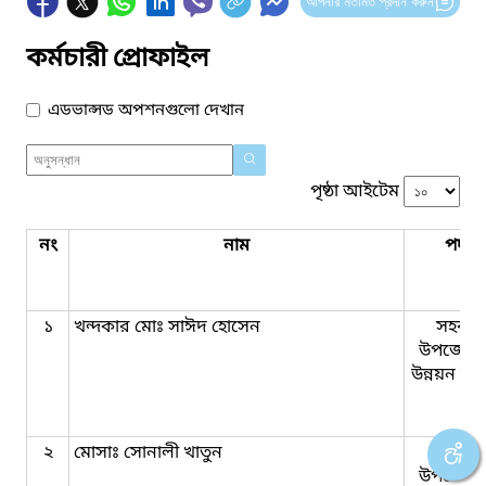
আপনার মতামত প্রদান করুন
কর্মচারী প্রোফাইল
এডভান্সড অপশনগুলো দেখান
পৃষ্ঠা আইটেম
নং
নাম
পদবি
১
খন্দকার মোঃ সাঈদ হোসেন
সহকার
উপজেলা 
উন্নয়ন কর্ম
২
মোসাঃ সোনালী খাতুন
সহকার
উপজেলা 