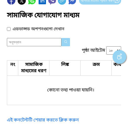
আপনার মতামত প্রদান করুন
সামাজিক যোগাযোগ মাধ্যম
এডভান্সড অপশনগুলো দেখান
পৃষ্ঠা আইটেম
নং
সামাজিক
লিঙ্ক
ক্রম
কার্যক
মাধ্যমের ধরণ
কোনো তথ্য পাওয়া যায়নি।
এই কনটেন্টটি শেয়ার করতে ক্লিক করুন