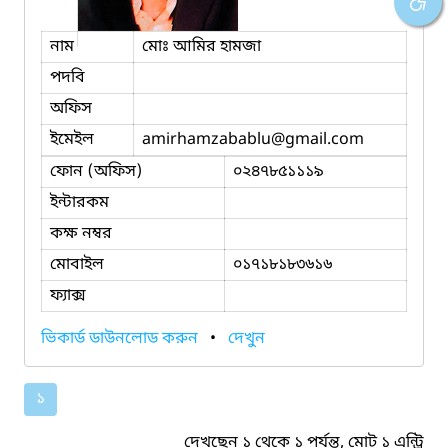
নাম
মোঃ আমির হামজা
পদবি
অফিস
ইমেইল
amirhamzabablu
@gmail.com
ফোন (অফিস)
০২৪৭৮৫১১১৯
ইন্টারকম
কক্ষ নম্বর
মোবাইল
০১৭১৮১৮৩৬১৬
ফ্যাক্স
ভিকার্ড ডাউনলোড করুন
•
দেখুন
১
দেখছেন ১ থেকে ১ পর্যন্ত, মোট ১ এন্ট্রি